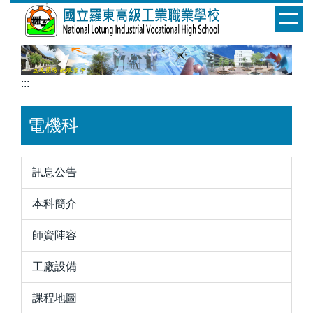
跳
到
主
要
內
:::
容
區
電機科
訊息公告
本科簡介
師資陣容
工廠設備
課程地圖