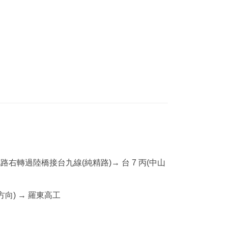
路右轉過陸橋接台九線(純精路)→ 台 7 丙(中山
向) → 羅東高工