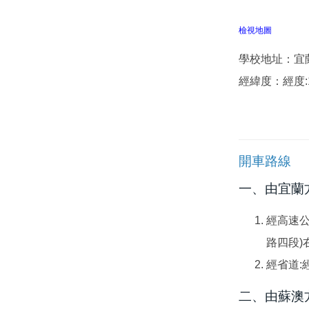
檢視地圖
學校地址：宜
經緯度：經度:121°
開車路線
一、由宜蘭
經高速公
路四段)
經省道:
二、由蘇澳