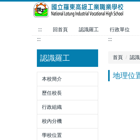
跳
到
主
要
:::
回首頁
認識羅工
行政單位
內
:::
:::
容
區
認識羅工
首頁
認識
地理位
本校簡介
歷任校長
行政組織
校內分機
學校位置