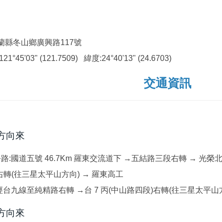
蘭縣冬山鄉廣興路117號
45'03" (121.7509) 緯度:24°40'13" (24.6703)
交通資訊
方向來
路:國道五號 46.7Km 羅東交流道下 →五結路三段右轉 → 光榮北
右轉(往三星太平山方向) → 羅東高工
經台九線至純精路右轉 →台 7 丙(中山路四段)右轉(往三星太平山方
方向來