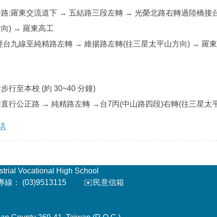
路:羅東交流道下 → 五結路三段左轉 → 光榮北路右轉過陸橋接台
向) → 羅東高工
經台九線至純精路左轉 → 維揚路左轉(往三星太平山方向) → 羅
行至本校 (約 30~40 分鐘)
直行公正路 → 純精路左轉 →台7丙(中山路四段)右轉(往三星太平
結
l Vocational High School
： (03)9513115
✉️民意信箱