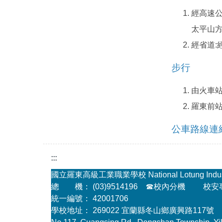
經高速公
太平山方
經省道:
步行
由火車站步
羅東前站
公車路線連
:::
國立羅東高級工業職業學校 National Lotung Industria
總 機： (03)9514196
☎
校內分機
校安專線
統一編號： 42001706
學校地址： 269022 宜蘭縣冬山鄉廣興路117號