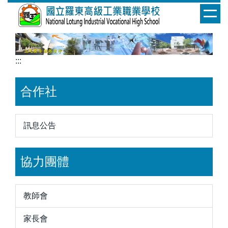
跳
到
主
要
內
:::
容
區
合作社
訊息公告
協力團體
教師會
家長會