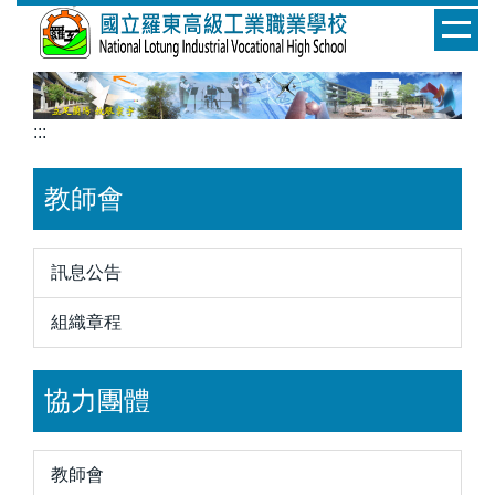
跳
到
主
要
內
:::
容
區
教師會
訊息公告
組織章程
協力團體
教師會