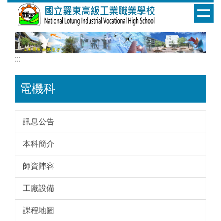
跳
到
主
要
內
:::
容
區
電機科
訊息公告
本科簡介
師資陣容
工廠設備
課程地圖