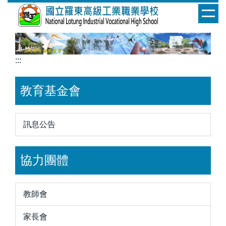
跳
到
主
要
內
:::
容
區
教育基金會
訊息公告
協力團體
教師會
家長會