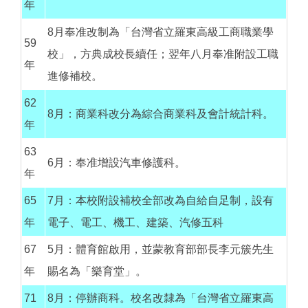
年
8月奉准改制為「台灣省立羅東高級工商職業學
59
校」，方典成校長續任；翌年八月奉准附設工職
年
進修補校。
62
8月：商業科改分為綜合商業科及會計統計科。
年
63
6月：奉准增設汽車修護科。
年
65
7月：本校附設補校全部改為自給自足制，設有
年
電子、電工、機工、建築、汽修五科
67
5月：體育館啟用，並蒙教育部部長李元簇先生
年
賜名為「樂育堂」。
71
8月：停辦商科。校名改隸為「台灣省立羅東高