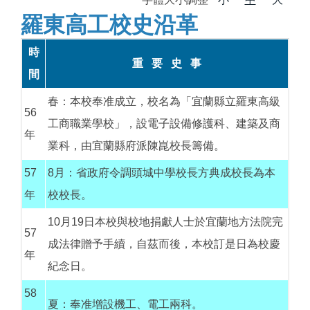
羅東高工校史沿革
時
重 要 史 事
間
春：本校奉准成立，校名為「宜蘭縣立羅東高級
56
工商職業學校」，設電子設備修護科、建築及商
年
業科，由宜蘭縣府派陳崑校長籌備。
57
8月：省政府令調頭城中學校長方典成校長為本
年
校校長。
10月19日本校與校地捐獻人士於宜蘭地方法院完
57
成法律贈予手續，自茲而後，本校訂是日為校慶
年
紀念日。
58
夏：奉准增設機工、電工兩科。