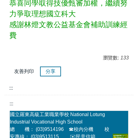
恭喜同學取得技優甄審加權，繼續努
力爭取理想國立科大
感謝林燈文教公益基金會補助訓練經
費
瀏覽數:
133
友善列印
分享
:::
:::
國立羅東高級工業職業學校 National Lotung
Industrial Vocational High School
總 機： (03)9514196
☎
校內分機
校
安專線： (03)9513115
✉️民意信箱