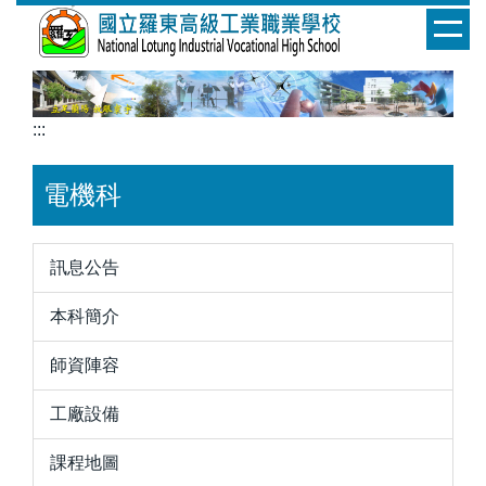
跳
到
主
要
內
:::
容
區
電機科
訊息公告
本科簡介
師資陣容
工廠設備
課程地圖