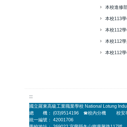
本校進修部
本校113
本校112
本校112
本校112
:::
國立羅東高級工業職業學校 National Lotung Industria
總 機： (03)9514196
☎
校內分機
校安專線
統一編號： 42001706
學校地址： 269022 宜蘭縣冬山鄉廣興路117號