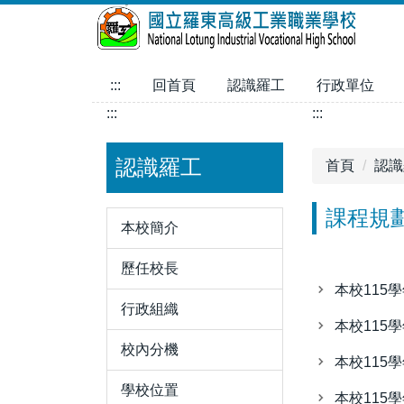
跳
到
主
要
:::
回首頁
認識羅工
行政單位
內
:::
:::
容
區
認識羅工
首頁
認識
課程規
本校簡介
歷任校長
本校115
行政組織
本校115
校內分機
本校115
學校位置
本校115