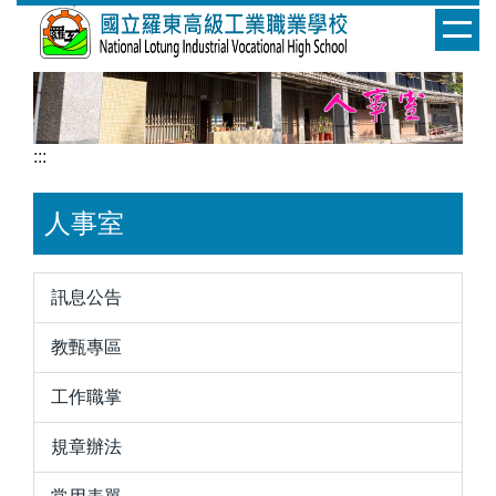
跳
到
主
要
內
容
:::
區
人事室
訊息公告
教甄專區
工作職掌
規章辦法