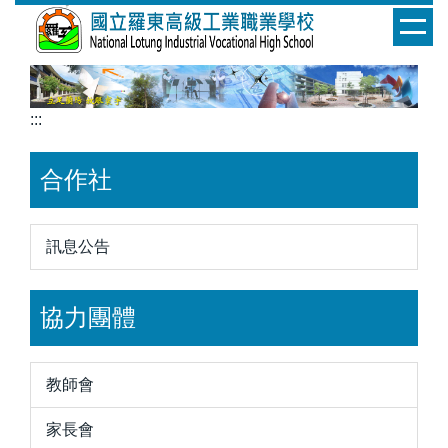
跳
到
主
要
內
:::
容
區
合作社
訊息公告
協力團體
教師會
家長會