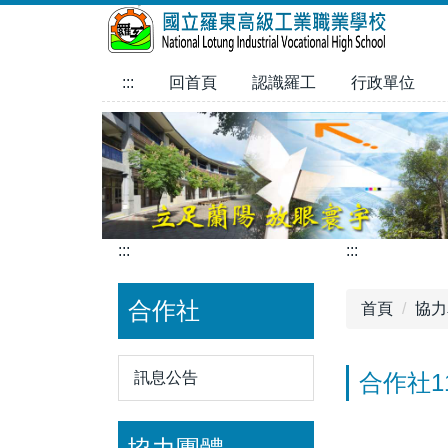
跳
到
主
:::
回首頁
認識羅工
行政單位
要
內
容
區
:::
:::
合作社
首頁
協力
訊息公告
合作社1