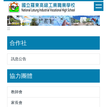
跳
到
主
要
內
:::
容
區
合作社
訊息公告
協力團體
教師會
家長會