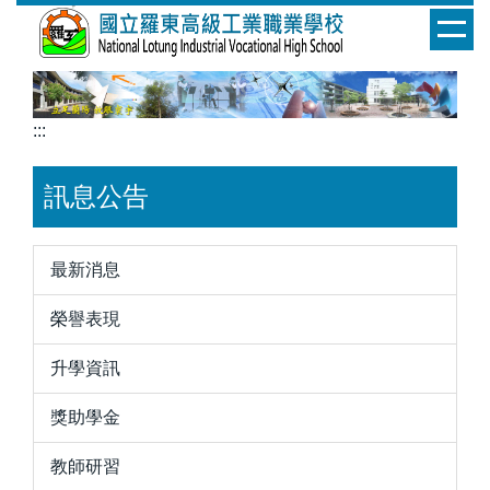
跳
到
主
要
內
:::
容
區
訊息公告
最新消息
榮譽表現
升學資訊
獎助學金
教師研習