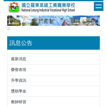
跳
到
主
要
內
:::
容
區
訊息公告
最新消息
榮譽表現
升學資訊
獎助學金
教師研習