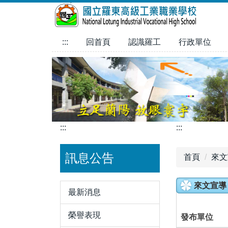
跳
到
主
:::
回首頁
認識羅工
行政單位
要
內
容
區
:::
:::
訊息公告
首頁
來文
來文宣導
最新消息
榮譽表現
發布單位