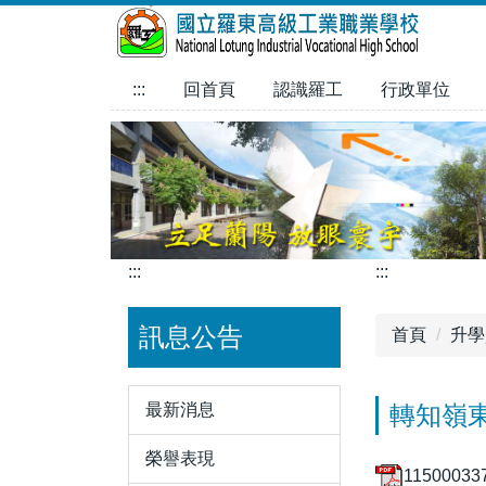
跳
到
主
:::
回首頁
認識羅工
行政單位
要
內
容
區
:::
:::
訊息公告
首頁
升學
最新消息
轉知嶺
榮譽表現
115000337