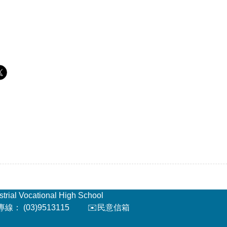
l Vocational High School
： (03)9513115
✉️民意信箱