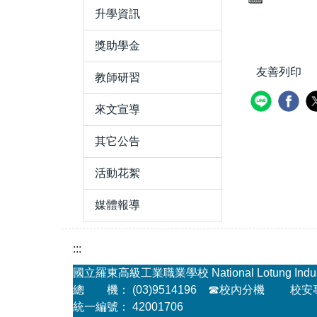
升學資訊
獎助學金
友善列印
教師研習
來文宣導
其它公告
活動花絮
媒體報導
:::
國立羅東高級工業職業學校 National Lotung Industria
總 機： (03)9514196
☎
校內分機
校安專線
統一編號： 42001706