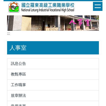
跳
到
主
要
內
容
:::
區
人事室
訊息公告
教甄專區
工作職掌
規章辦法