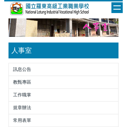
跳
到
主
要
內
容
區
人事室
訊息公告
教甄專區
工作職掌
規章辦法
常用表單