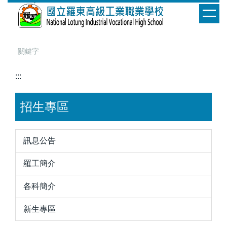
跳
到
主
要
內
容
:::
區
招生專區
訊息公告
羅工簡介
各科簡介
新生專區