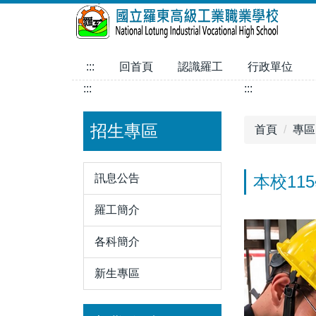
跳
到
主
要
:::
回首頁
認識羅工
行政單位
內
:::
:::
容
區
招生專區
首頁
專區
訊息公告
本校1
羅工簡介
各科簡介
新生專區