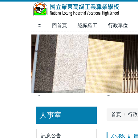
跳
到
主
:::
回首頁
認識羅工
行政單位
要
內
容
區
:::
:::
人事室
首頁
行政
訊息公告
公務人