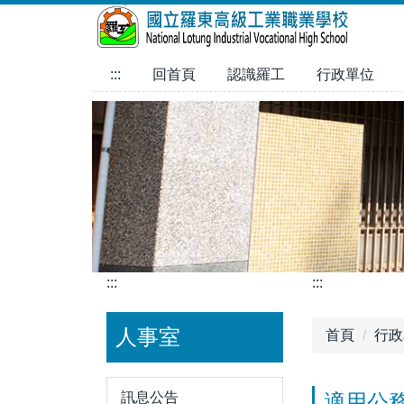
跳
到
主
:::
回首頁
認識羅工
行政單位
要
內
容
區
:::
:::
人事室
首頁
行政
訊息公告
適用公