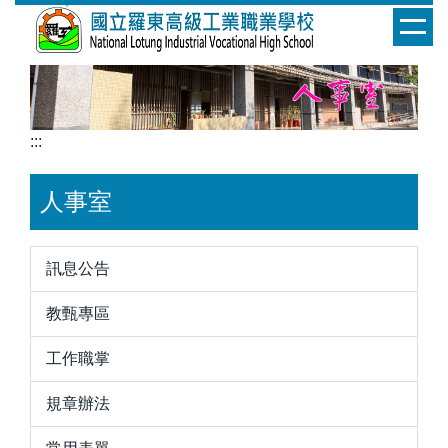
跳
到
主
要
內
容
:::
區
人事室
訊息公告
教甄專區
工作職掌
規章辦法