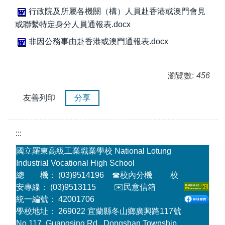
行政院及所屬各機關（構）人員赴香港或澳門會見
或聯繫特定身分人員通報表.docx
非因公務事由赴香港或澳門通報表.docx
瀏覽數:
456
友善列印
分享
:::
國立羅東高級工業職業學校 National Lotung
Industrial Vocational High School
總 機： (03)9514196
☎
校內分機
校
安專線： (03)9513115
✉️民意信箱
統一編號： 42001706
學校地址： 269022 宜蘭縣冬山鄉廣興路117號
No.117, Guangsing Rd., Dongshan Township,