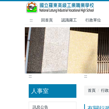
跳
到
主
:::
回首頁
認識羅工
行政單位
要
內
容
區
:::
:::
人事室
首頁
行政
訊息公告
有關行政