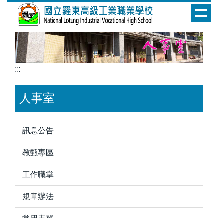
跳
到
主
要
內
容
:::
區
人事室
訊息公告
教甄專區
工作職掌
規章辦法