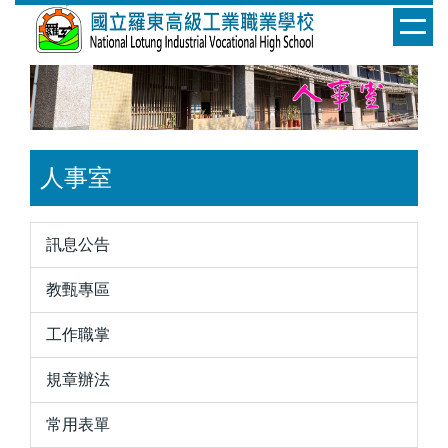
跳
到
主
要
內
容
區
人事室
訊息公告
教甄專區
工作職掌
規章辦法
常用表單