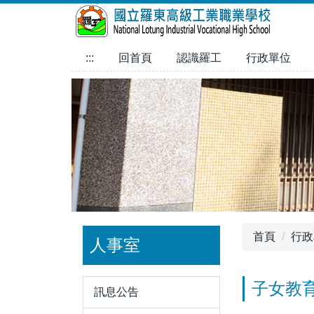
跳
到
主
:::
回首頁
認識羅工
行政單位
要
內
容
區
首頁
行政
人事室
子女教
訊息公告