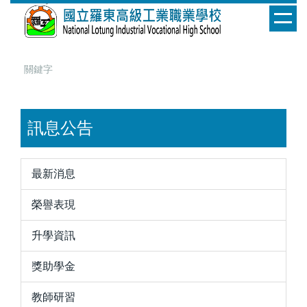
跳
到
主
要
內
容
區
訊息公告
最新消息
榮譽表現
升學資訊
獎助學金
教師研習