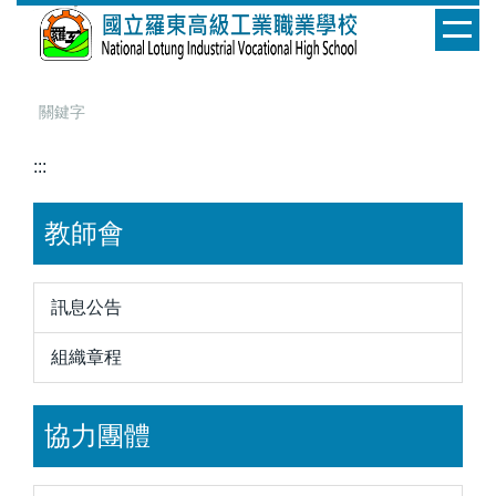
跳
到
主
要
內
容
:::
區
教師會
訊息公告
組織章程
協力團體