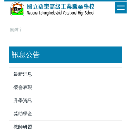
跳
到
主
要
內
容
區
訊息公告
最新消息
榮譽表現
升學資訊
獎助學金
教師研習