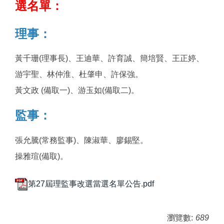
選名單：
理事：
黃千珊(理事長)、王迪華、許育誠、簡培賢、王正婷、
游宇聖、林仲淮、杜肇申、許保強。
黃文政 (備取一)、游玉如(備取二)。
監事：
張允騰(常務監事)、陳淑華、廖錫堅。
操雅瑄(備取)。
第27屆理監事改選當選名單公告.pdf
瀏覽數:
689