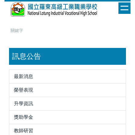
跳
到
主
要
內
容
區
訊息公告
最新消息
榮譽表現
升學資訊
獎助學金
教師研習