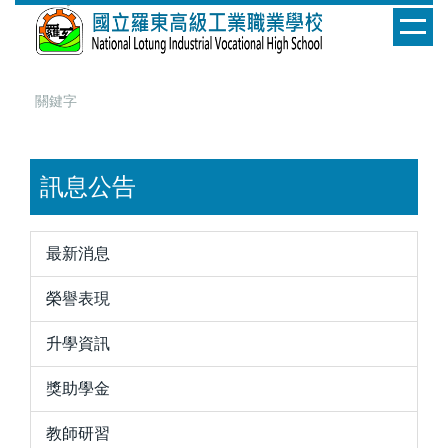
跳
到
主
要
內
容
區
訊息公告
最新消息
榮譽表現
升學資訊
獎助學金
教師研習