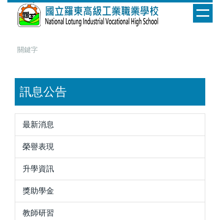
跳
到
主
要
內
容
區
訊息公告
最新消息
榮譽表現
升學資訊
獎助學金
教師研習