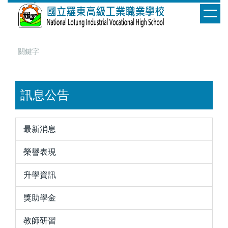
跳
到
主
要
內
容
區
訊息公告
最新消息
榮譽表現
升學資訊
獎助學金
教師研習