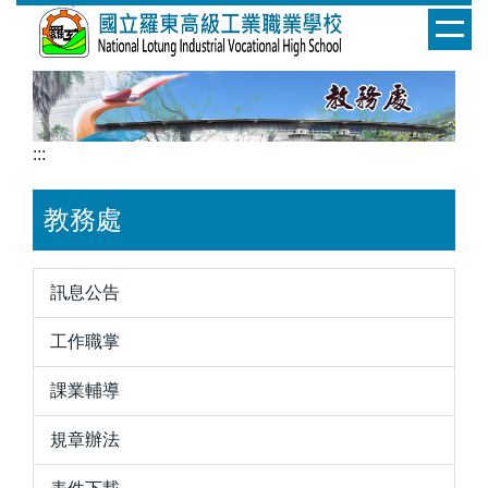
跳
到
主
要
內
容
:::
區
教務處
訊息公告
工作職掌
課業輔導
規章辦法