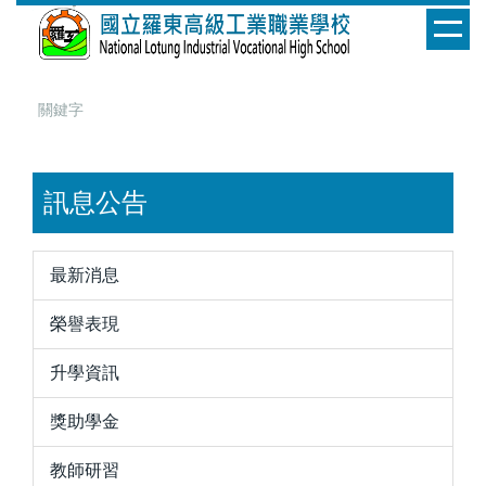
跳
到
主
要
內
容
區
訊息公告
最新消息
榮譽表現
升學資訊
獎助學金
教師研習