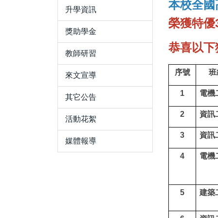
本校
全國
升學資訊
榮獲特優
獎助學金
恭喜以下
教師研習
序號
班
來文宣導
1
電機
其它公告
2
資訊
活動花絮
3
資訊
媒體報導
4
電機
5
建築