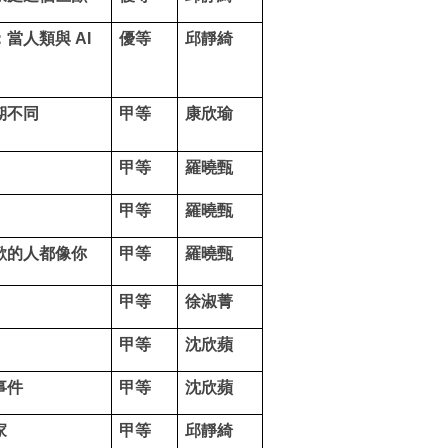
當人類與 AI
優等
邱靜綺
期不同
甲等
康欣瑜
甲等
羅曉甄
甲等
羅曉甄
歡的人都像你
甲等
羅曉甄
甲等
徐淑菁
甲等
沈欣蘋
事件
甲等
沈欣蘋
家
甲等
邱靜綺