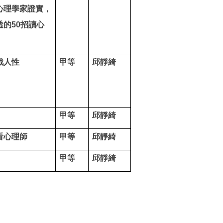
心理學家證實，
透的50招讀心
戰人性
甲等
邱靜綺
甲等
邱靜綺
看心理師
甲等
邱靜綺
甲等
邱靜綺