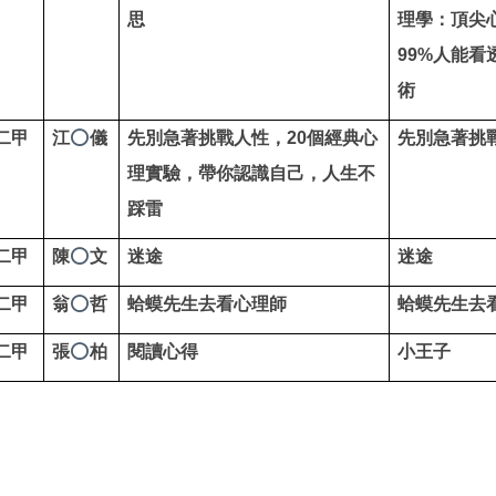
思
理學：頂尖
99%人能看
術
二甲
江
儀
先別急著挑戰人性，20個經典心
先別急著挑
⭕
理實驗，帶你認識自己，人生不
踩雷
二甲
陳
文
迷途
迷途
⭕
二甲
翁
哲
蛤蟆先生去看心理師
蛤蟆先生去
⭕
二甲
張
柏
閱讀心得
小王子
⭕