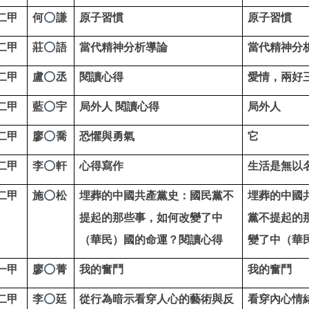
二甲
何
謙
原子習慣
原子習慣
⭕
二甲
莊
語
當代精神分析導論
當代精神分
⭕
二甲
盧
丞
閱讀心得
愛情，兩好
⭕
二甲
藍
宇
局外人 閱讀心得
局外人
⭕
二甲
廖
喬
恐懼與勇氣
它
⭕
二甲
李
軒
心得寫作
生活是無以
⭕
二甲
施
松
埋葬的中國共產黨史：國民黨不
埋葬的中國
⭕
提起的那些事，如何改變了中
黨不提起的
（華民）國的命運？閱讀心得
變了中（華
一甲
廖
菁
我的奮鬥
我的奮鬥
⭕
二甲
李
廷
從行為暗示看穿人心的藝術與反
看穿內心情
⭕