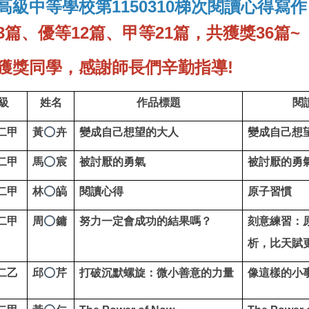
高級中等學校第1150310梯次閱讀心得寫作
3篇、優等12篇、甲等21篇，共獲獎36篇~
獲獎同學，感謝師長們辛勤指導!
級
姓名
作品標題
閱
二甲
黃
卉
變成自己想望的大人
變成自己想
⭕
二甲
馬
宸
被討厭的勇氣
被討厭的勇
⭕
二甲
林
皜
閱讀心得
原子習慣
⭕
二甲
周
鏞
努力一定會成功的結果嗎？
刻意練習：
⭕
析，比天賦
二乙
邱
芹
打破沉默螺旋：微小善意的力量
像這樣的小
⭕