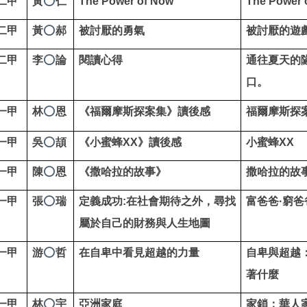
二甲
黃
仁
The Power of Now
The Power 
⭕
二甲
黃
郝
被討厭的勇氣
被討厭的遊
⭕
二甲
李
論
閱讀心得
通往夏天的
⭕
口。
一甲
林
恩
《福爾摩斯探案集》讀後感
福爾摩斯探
⭕
一甲
吳
頡
《小蜜蜂XX》讀後感
小蜜蜂XX
⭕
一甲
陳
恩
《撒哈拉的故事》
撒哈拉的故
⭕
一甲
張
瑞
定義成功:在社會期待之外，尋找
富爸爸·窮爸
⭕
屬於自己的財務與人生地圖
一甲
游
哲
在自卑中看見超越的力量
自卑與超越
⭕
著什麼
一甲
林
宇
亞洲家庭
家鎖：華人
⭕