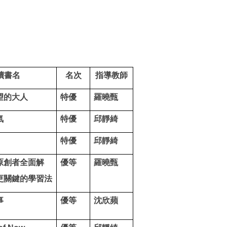
讀書名
名次
指導教師
望的大人
特優
羅曉甄
氣
特優
邱靜綺
特優
邱靜綺
原創者全面解
優等
羅曉甄
更關鍵的學習法
事
優等
沈欣蘋