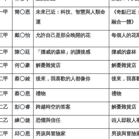
一甲
簡
恩
未來已近：科技、智慧與人類命
《奇點已近：
⭕
運
融合一體》
三甲
戴
怡
允許自己是那朵晚開的花
每個人的花
⭕
二甲
陳
廷
「挪威的森林」的讀後感
挪威的森林
⭕
二甲
何
豪
解憂雜貨店
解憂雜貨店
⭕
二甲
蔡
綾
後來，我喜歡的人都像你
後來，我喜
⭕
二甲
蔡
恩
禮物
禮物
⭕
二乙
彭
睿
跨越時空的答案
解憂雜貨店
⭕
二乙
練
婕
恐懼與信任
凶人邸殺人
⭕
二甲
邱
恩
男孩與冒險家
男孩與冒險
⭕