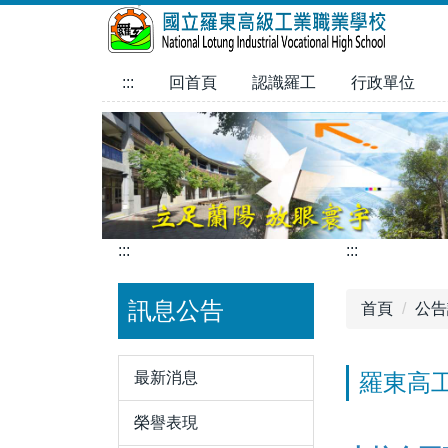
跳
到
主
:::
回首頁
認識羅工
行政單位
要
內
容
區
:::
:::
訊息公告
首頁
公告
最新消息
羅東高工
榮譽表現