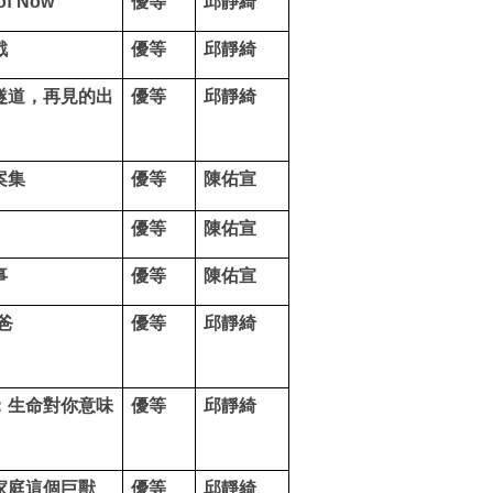
of Now
優等
邱靜綺
戲
優等
邱靜綺
隧道，再見的出
優等
邱靜綺
案集
優等
陳佑宣
優等
陳佑宣
事
優等
陳佑宣
爸
優等
邱靜綺
：生命對你意味
優等
邱靜綺
家庭這個巨獸
優等
邱靜綺