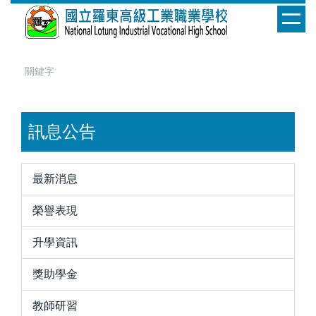
跳
到
主
要
內
容
區
訊息公告
最新消息
榮譽表現
升學資訊
獎助學金
教師研習