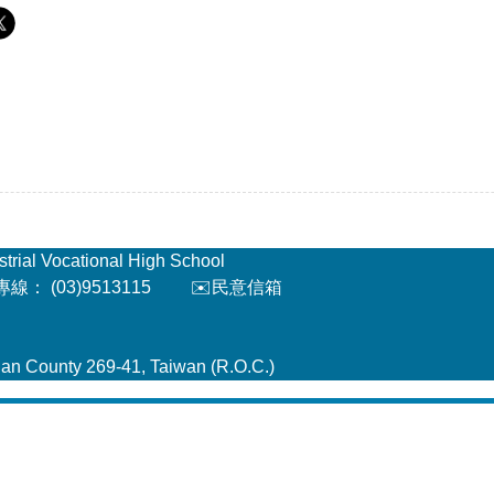
l Vocational High School
： (03)9513115
✉️民意信箱
an County 269-41, Taiwan (R.O.C.)