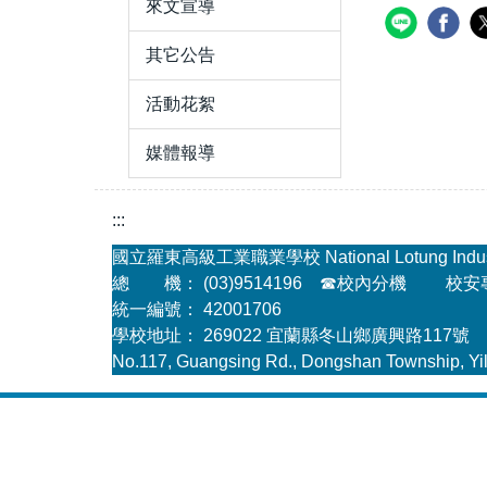
來文宣導
其它公告
活動花絮
媒體報導
:::
國立羅東高級工業職業學校 National Lotung Industria
總 機： (03)9514196
☎
校內分機
校安專線
統一編號： 42001706
學校地址： 269022 宜蘭縣冬山鄉廣興路117號
No.117, Guangsing Rd., Dongshan Township, Yil