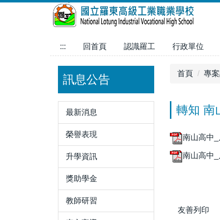
跳
到
主
要
:::
回首頁
認識羅工
行政單位
內
容
首頁
專案
訊息公告
區
轉知 
最新消息
榮譽表現
南山高中_
南山高中_
升學資訊
獎助學金
教師研習
友善列印