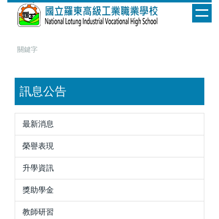
跳
到
主
要
內
容
區
訊息公告
最新消息
榮譽表現
升學資訊
獎助學金
教師研習