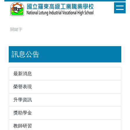
跳
到
主
要
內
容
區
訊息公告
最新消息
榮譽表現
升學資訊
獎助學金
教師研習