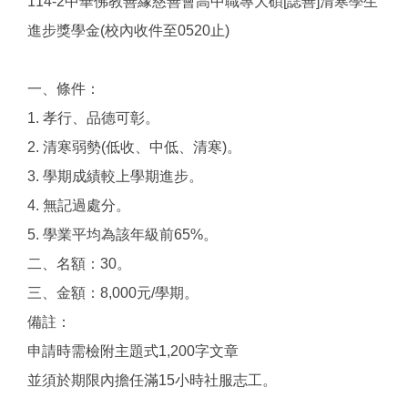
114-2中華佛教善緣慈善會高中職專大碩[誌善]清寒學生
進步獎學金(校內收件至0520止)
一、條件：
1. 孝行、品德可彰。
2. 清寒弱勢(低收、中低、清寒)。
3. 學期成績較上學期進步。
4. 無記過處分。
5. 學業平均為該年級前65%。
二、名額：30。
三、金額：8,000元/學期。
備註：
申請時需檢附主題式1,200字文章
並須於期限內擔任滿15小時社服志工。