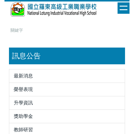
跳
到
主
要
內
容
區
訊息公告
最新消息
榮譽表現
升學資訊
獎助學金
教師研習