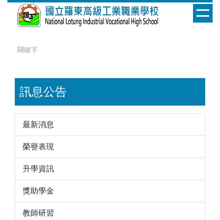
跳
到
主
要
內
容
區
訊息公告
最新消息
榮譽表現
升學資訊
獎助學金
教師研習