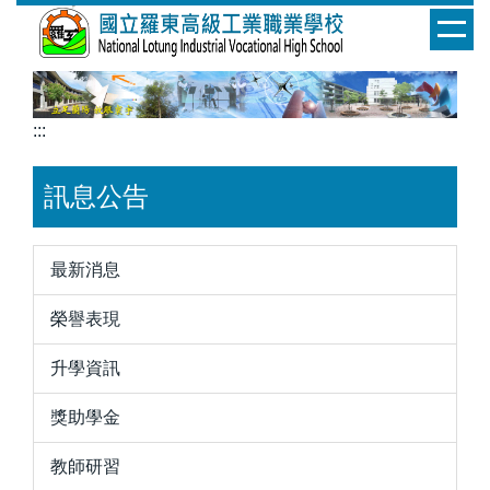
跳
到
主
要
內
:::
容
區
訊息公告
最新消息
榮譽表現
升學資訊
獎助學金
教師研習