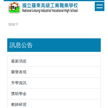
跳
到
主
要
內
容
區
訊息公告
最新消息
榮譽表現
升學資訊
獎助學金
教師研習