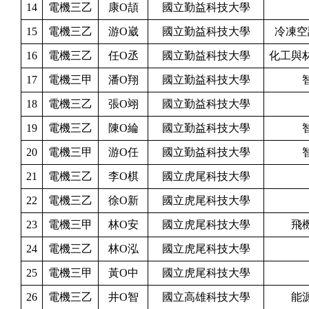
14
電機三乙
康O頡
國立勤益科技大學
15
電機三乙
游O崴
國立勤益科技大學
冷凍空
16
電機三乙
任O丞
國立勤益科技大學
化工與
17
電機三甲
潘O翔
國立勤益科技大學
18
電機三乙
張O翊
國立勤益科技大學
19
電機三乙
陳O綸
國立勤益科技大學
20
電機三甲
游O任
國立勤益科技大學
21
電機三乙
李O棋
國立虎尾科技大學
22
電機三乙
徐O新
國立虎尾科技大學
23
電機三甲
林O安
國立虎尾科技大學
飛
24
電機三乙
林O泓
國立虎尾科技大學
25
電機三甲
黃O中
國立虎尾科技大學
26
電機三乙
井O智
國立高雄科技大學
能