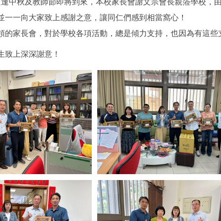
1(三)適逢中秋及教師節即將到來，本校家長會謝文宗會長親蒞學
並一一向大家致上感謝之意，讓同仁們感到相當窩心！
領的家長會，對於學校各項活動，總是傾力支持，也因為有這些
生致上深深謝意！