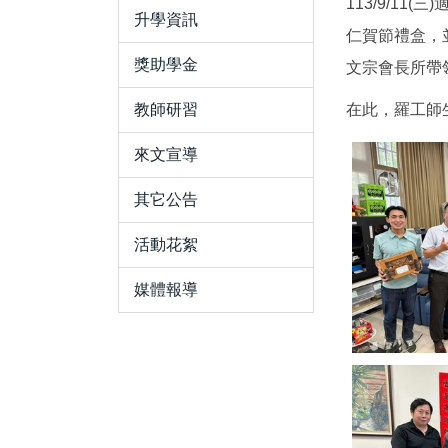
113/9/1
升學資訊
仁賀節禮盒，
獎助學金
文宗會長所帶
教師研習
在此，羅工師
來文宣導
其它公告
活動花絮
媒體報導