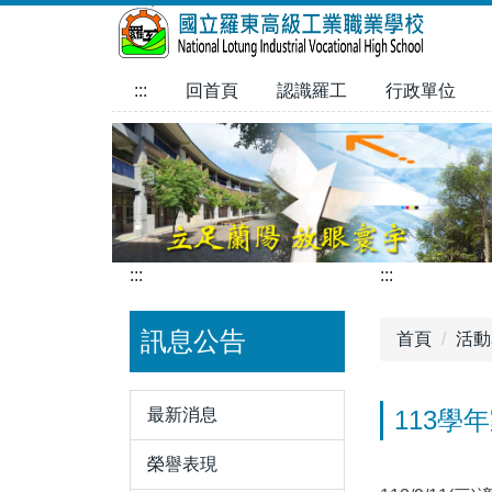
跳
到
主
:::
回首頁
認識羅工
行政單位
要
內
容
區
:::
:::
訊息公告
首頁
活動
最新消息
113
榮譽表現