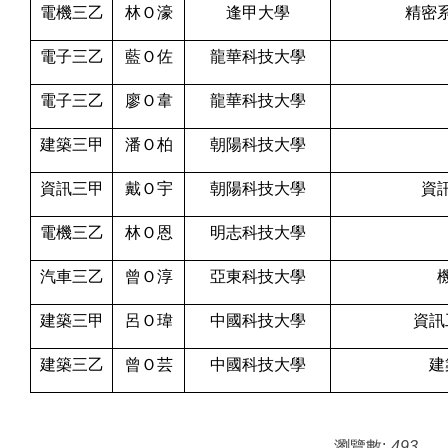
電機三乙
林Ｏ濠
逢甲大學
精密
電子三乙
藍Ｏ佐
龍華科技大學
電子三乙
廖Ｏ韋
龍華科技大學
建築三甲
潘Ｏ柏
朝陽科技大學
資訊三甲
戴Ｏ宇
朝陽科技大學
資
電機三乙
林Ｏ恩
明志科技大學
汽車三乙
曾Ｏ淳
亞東科技大學
建築三甲
呂Ｏ瑋
中國科技大學
資訊
建築三乙
曾Ｏ芸
中國科技大學
建
瀏覽數:
493