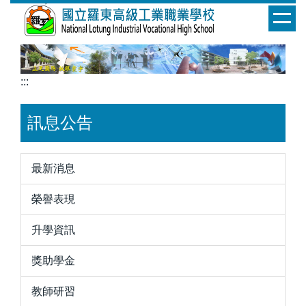
跳
到
主
要
內
:::
容
區
訊息公告
最新消息
榮譽表現
升學資訊
獎助學金
教師研習