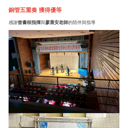
銅管五重奏 獲得優等
感謝
曾書桓指揮
與
廖晨安老師
的陪伴與指導