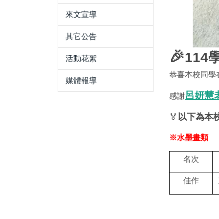
來文宣導
其它公告
🎉
11
活動花絮
恭喜本校同學
媒體報導
呂妍慧
感謝
🏅
以下為本
※水墨畫類
名次
佳作