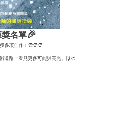
🎉
獲獎名單
多項佳作！👏👏👏
道路上看見更多可能與亮光。🙌🎨