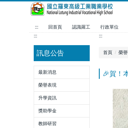
跳
到
主
要
:::
回首頁
認識羅工
行政單位
內
:::
:::
容
區
訊息公告
首頁
榮譽
最新消息
🎉賀！
榮譽表現
升學資訊
獎助學金
教師研習